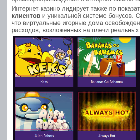
Интернет-казино лидирует также по показ
клиентов
и уникальной системе бонусов. С
что виртуальные игорные дома освобожден
расходов, возложенных на плечи реальных