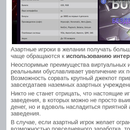
Азартные игроки в желании получать боль
чаще обращаются к
использованию интер
Неоспоримые преимущества виртуальных и
реальными обуславливает увеличение их п
Возможность сорвать крупный джекпот при
завсегдатаев наземных азартных учрежден
Никто не станет отрицать, что настоящие и
заведения, в которых можно не просто выи
денег, но и вдоволь насладиться приятной
заведения.
В случае, если азартный игрок желает огр
возможностью повседневного заработка, то