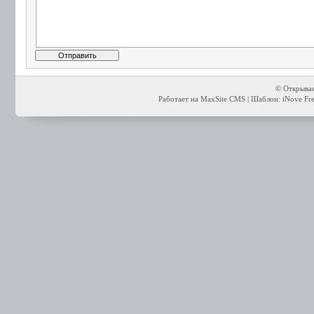
© Открывае
Работает на MaxSite CMS | Шаблон: iNove Free