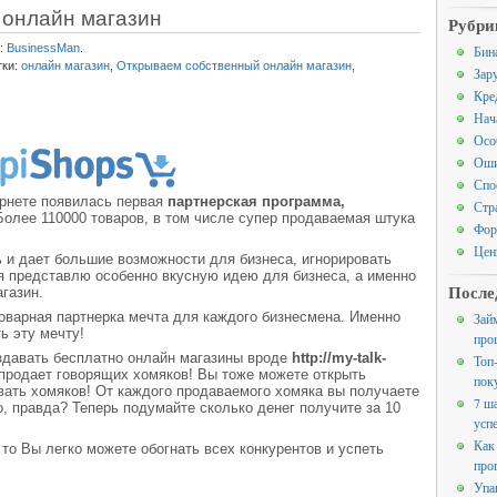
 онлайн магазин
Рубри
:
BusinessMan
.
Бин
тки:
онлайн магазин
,
Открываем собственный онлайн магазин
,
Зар
Кре
Нач
Осо
Оши
Спо
ернете появилась первая
партнерская программа,
Стр
 Более 110000 товаров, в том числе супер продаваемая штука
Фор
Цен
 и дает большие возможности для бизнеса, игнорировать
 я представлю особенно вкусную идею для бизнеса, а именно
После
газин.
товарная партнерка мечта для каждого бизнесмена. Именно
Зай
ь эту мечту!
про
давать бесплатно онлайн магазины вроде
http://my-talk-
Топ
 продает говорящих хомяков! Вы тоже можете открыть
пок
вать хомяков! От каждого продаваемого хомяка вы получаете
7 ш
о, правда? Теперь подумайте сколько денег получите за 10
усп
Как
, то Вы легко можете обогнать всех конкурентов и успеть
про
Упа