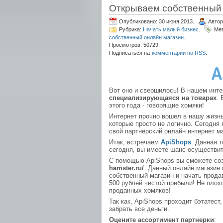
Открываем собственный
Опубликовано: 30 июня 2013.
Автор
Рубрика:
Начать малый бизнес
.
Ме
собственный онлайн магазин
.
Просмотров: 50729.
.
Подписаться на
комментарии по RSS
Вот оно и свершилось! В нашем инт
специализирующаяся на товарах
.
этого года - говорящие хомяки!
Интернет прочно вошел в нашу жизнь
которые просто не логично. Сегодня
свой партнёрский онлайн интернет ма
Итак, встречаем
ApiShops
. Данная 
сегодня, вы имеете шанс осуществит
С помощью ApiShops вы сможете соз
hamster.ru/
. Данный онлайн магазин
собственный магазин и начать прода
500 рублей чистой прибыли! Не плох
проданных хомяков!
Так как, ApiShops проходит бэтатест
забрать все деньги.
Оцените ассортимент
партнерки
: