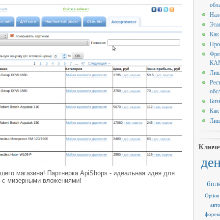
обл
Нал
Эта
Как
Про
Фре
КАМ
Лиш
Рес
обс
Биз
Как
Лин
Ключе
де
шего магазина! Партнерка ApiShops - идеальная идея для
а с мизерными вложениями!
бол
Option
авт
форек