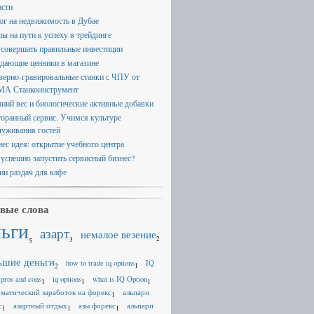
асти
ог на недвижимость в Дубае
пы на пути к успеху в трейдинге
 совершать правильные инвестиции
дающие ценники в магазине
зерно-гравировальные станки с ЧПУ от
А Станкоинструмент
ний вес и биологические активные добавки
торанный сервис. Учимся культуре
луживания гостей
нес идея: открытие учебного центра
 успешно запустить сервисный бизнес?
ии раздач для кафе
вые слова
ньги
азарт
немалое везение
2
3
5
ьшие деньги
how to trade iq options
IQ
1
2
 pros and cons
iq options
what is IQ Option
1
1
1
оматический заработок на форекс
альпари
1
с
азартный отдых
азы форекс
альпари
1
1
1