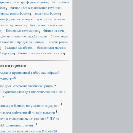
краина
альпари форекс отзывы
автомобиль
1
1
алог
бизнес идея выращивание клубники
1
1
литика рынка форекс
аналитика форекс
1
1
ика форекс на сегодня
аутсорсинг включает
1
ления персоналом
безопасность в казино
1
1
я
Бесценные сотрудники
бизнес на даче
1
1
1
 идея по открытию службу такси
бизнес идея
1
я молочной продукцией оптом
анализ рынка
1
большой заработок
бизнес план магазин
1
1
й одежды
бизнес план массажного салона
1
1
м интересно
 сделать правильный выбор партнёрской
37
граммы?
12
нес идея: открытие учебного центра
 10 криптовалют для инвестирования в 2018
12
у
11
анизация бизнеса по упаковке подарков
11
рываем собственный онлайн магазин
зерно-гравировальные станки с ЧПУ от
11
А Станкоинструмент
имущества интернет казино Вулкан 24