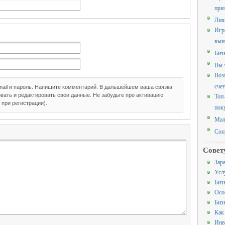
при
Лиш
Игр
выи
Биз
Вы 
Воз
счет
mail и пароль. Напишите комментарий. В дальшейшем ваша связка
Топ
вать и редактировать свои данные. Не забудьте про активацию
 при регистрации).
пок
Мал
Соп
Совет
Зар
Усл
Биз
Осо
Биз
Как
Инв