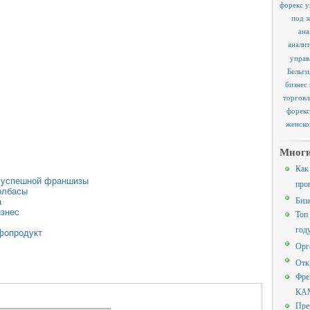
форекс у
под з
ана
аналит
управ
Бельги
бизнес
торговл
форекс
женско
Многи
Как
у успешной франшизы
про
олбасы
Биз
а
изнес
Топ
год
фопродукт
Орг
Отк
Фре
КАМ
Пре