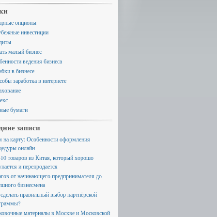
ки
арные опционы
убежные инвестиции
диты
ать малый бизнес
бенности ведения бизнеса
бки в бизнесе
собы заработка в интернете
ахование
екс
ные бумаги
дние записи
м на карту: Особенности оформления
цедуры онлайн
-10 товаров из Китая, который хорошо
упается и перепродается
агов от начинающего предпринимателя до
ешного бизнесмена
 сделать правильный выбор партнёрской
граммы?
ковочные материалы в Москве и Московской