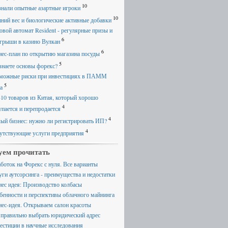
10
знали опытные азартные игроки
10
ний вес и биологические активные добавки
овой автомат Resident - регулярные призы и
6
грыши в казино Вулкан
6
нес-план по открытию магазина посуды
5
знаете основы форекс?
можные риски при инвестициях в ПАММ
5
а
-10 товаров из Китая, который хорошо
4
упается и перепродается
4
ый бизнес: нужно ли регистрировать ИП?
4
утствующие услуги предприятия
уем прочитать
аботок на Форекс с нуля. Все варианты
уги аутсорсинга - преимущества и недостатки
нес идея: Производство колбасы
бенности и перспективы облачного майнинга
нес-идея. Открываем салон красоты
 правильно выбрать юридический адрес
естиции в научные исследования