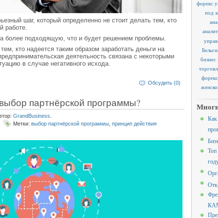
форекс у
под з
ьезный шаг, который определенно не стоит делать тем, кто
ана
й работе.
аналит
на более подходящую, что и будет решением проблемы.
управ
 тем, кто надеется таким образом заработать деньги на
Бельги
 предпринимательская деятельность связана с некоторыми
бизнес
туацию в случае негативного исхода.
торговл
форекс
Обсудить (0)
женско
 выбор партнёрской программы?
Многи
втор:
GrandBusiness
.
Как
Метки:
выбор партнёрской программы
,
принцип действия
про
Биз
Топ
год
Орг
Отк
Фре
КАМ
Пре