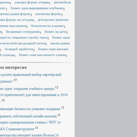
краина
альпари форекс отзывы
автомобиль
1
1
алог
бизнес идея выращивание клубники
1
1
литика рынка форекс
аналитика форекс
1
1
ика форекс на сегодня
аутсорсинг включает
1
ления персоналом
безопасность в казино
1
1
я
Бесценные сотрудники
бизнес на даче
1
1
1
 идея по открытию службу такси
бизнес идея
1
я молочной продукцией оптом
анализ рынка
1
большой заработок
бизнес план магазин
1
1
й одежды
бизнес план массажного салона
1
1
м интересно
 сделать правильный выбор партнёрской
37
граммы?
12
нес идея: открытие учебного центра
 10 криптовалют для инвестирования в 2018
12
у
11
анизация бизнеса по упаковке подарков
11
рываем собственный онлайн магазин
зерно-гравировальные станки с ЧПУ от
11
А Станкоинструмент
имущества интернет казино Вулкан 24