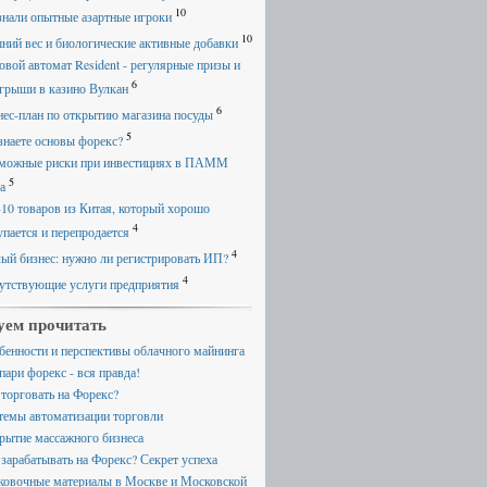
10
знали опытные азартные игроки
10
ний вес и биологические активные добавки
овой автомат Resident - регулярные призы и
6
грыши в казино Вулкан
6
нес-план по открытию магазина посуды
5
знаете основы форекс?
можные риски при инвестициях в ПАММ
5
а
-10 товаров из Китая, который хорошо
4
упается и перепродается
4
ый бизнес: нужно ли регистрировать ИП?
4
утствующие услуги предприятия
уем прочитать
бенности и перспективы облачного майнинга
пари форекс - вся правда!
 торговать на Форекс?
темы автоматизации торговли
рытие массажного бизнеса
 зарабатывать на Форекс? Секрет успеха
ковочные материалы в Москве и Московской