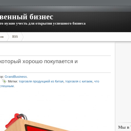
венный бизнес
то нужно учесть для открытия успешного бизнеса
ив
RSS
 который хорошо покупается и
ор:
GrandBusiness
.
Метки:
торговля продукцией из Китая
,
торговля с китаем
,
что
 успешным
.
Мы в