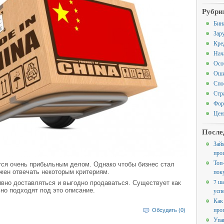
Рубри
Бин
Зар
Кре
Нач
Осо
Оши
Спо
Стр
Фор
Цен
После
Зай
про
Топ
тся очень прибыльным делом. Однако чтобы бизнес стал
пок
жен отвечать некоторым критериям.
7 ш
ивно доставляться и выгодно продаваться. Существует как
но подходят под это описание.
усп
Как
про
Обсудить (0)
Упа