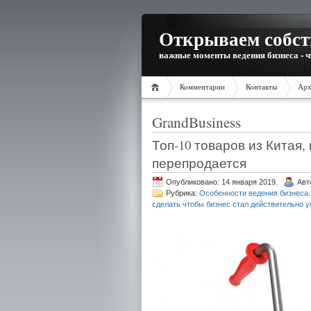
Открываем собст
важные моменты ведения бизнеса - ч
Комментарии
Контакты
Арх
GrandBusiness
Топ-10 товаров из Китая,
перепродается
Опубликовано: 14 января 2019.
Авт
Рубрика:
Особенности ведения бизнеса
.
сделать чтобы бизнес стал действительно