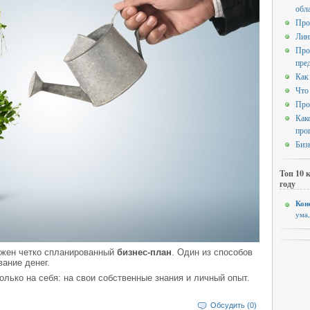
обл
Про
Лин
Про
пре
Как
Что
Про
Как
про
Биз
Топ 10 
году
Кон
ума
нужен четко спланированный
бизнес-план
. Один из способов
вание денег.
олько на себя: на свои собственные знания и личный опыт.
Обсудить (0)