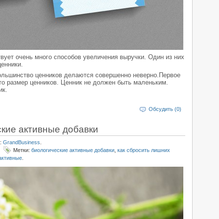
ует очень много способов увеличения выручки. Один из них
енники.
ольшинство ценников делаются совершенно неверно.Первое
то размер ценников. Ценник не должен быть маленьким.
ик.
Обсудить (0)
ские активные добавки
:
GrandBusiness
.
Метки:
биологические активные добавки
,
как сбросить лишних
активные
.