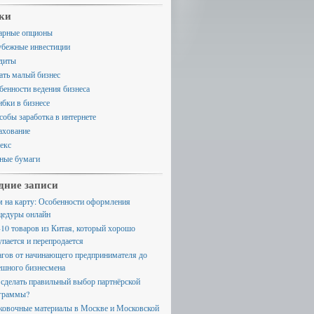
ки
арные опционы
убежные инвестиции
диты
ать малый бизнес
бенности ведения бизнеса
бки в бизнесе
собы заработка в интернете
ахование
екс
ные бумаги
дние записи
м на карту: Особенности оформления
цедуры онлайн
-10 товаров из Китая, который хорошо
упается и перепродается
агов от начинающего предпринимателя до
ешного бизнесмена
 сделать правильный выбор партнёрской
граммы?
ковочные материалы в Москве и Московской