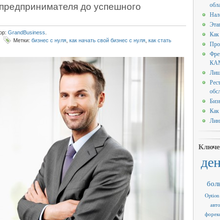
 предпринимателя до успешного
обл
Нал
Эта
ор:
GrandBusiness
.
Как
Метки:
бизнес с нуля
,
как начать свой бизнес с нуля
,
как стать
Про
Фре
КАМ
Лиш
Рес
обс
Биз
Как
Лин
Ключе
де
бол
Option
авт
форек