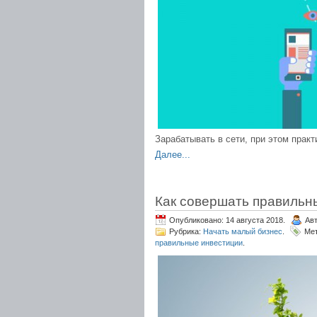
Зарабатывать в сети, при этом практ
Далее...
Как совершать правильн
Опубликовано: 14 августа 2018.
Ав
Рубрика:
Начать малый бизнес
.
Ме
правильные инвестиции
.