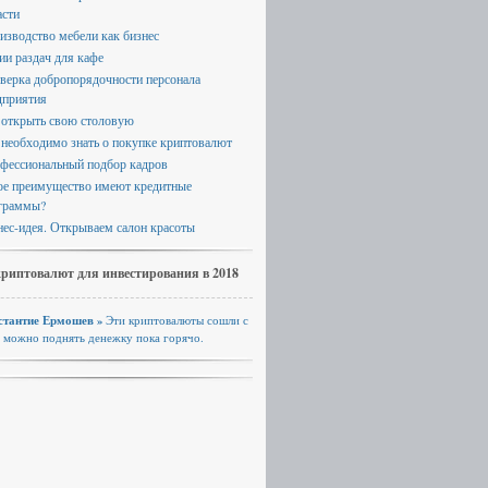
асти
изводство мебели как бизнес
ии раздач для кафе
верка добропорядочности персонала
дприятия
 открыть свою столовую
 необходимо знать о покупке криптовалют
фессиональный подбор кадров
ое преимущество имеют кредитные
граммы?
нес-идея. Открываем салон красоты
криптовалют для инвестирования в 2018
стантие Ермошев »
Эти криптовалюты сошли с
, можно поднять денежку пока горячо.