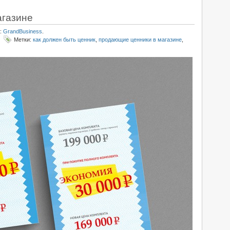
агазине
:
GrandBusiness
.
Метки:
как должен быть ценник
,
продающие ценники в магазине
,