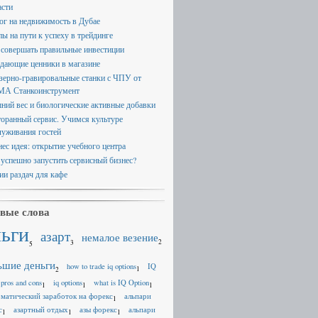
асти
ог на недвижимость в Дубае
пы на пути к успеху в трейдинге
 совершать правильные инвестиции
дающие ценники в магазине
зерно-гравировальные станки с ЧПУ от
А Станкоинструмент
ний вес и биологические активные добавки
торанный сервис. Учимся культуре
луживания гостей
нес идея: открытие учебного центра
 успешно запустить сервисный бизнес?
ии раздач для кафе
вые слова
ньги
азарт
немалое везение
2
3
5
ьшие деньги
how to trade iq options
IQ
1
2
 pros and cons
iq options
what is IQ Option
1
1
1
оматический заработок на форекс
альпари
1
с
азартный отдых
азы форекс
альпари
1
1
1