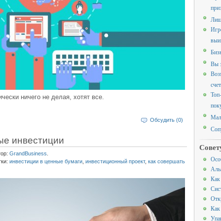
при
Лиш
Игр
выи
Биз
Вы 
Воз
счет
Топ
ически ничего не делая, хотят все.
пок
Мал
Обсудить (0)
Соп
ые инвестиции
Совет
тор:
GrandBusiness
.
Осо
тки:
инвестиции в ценные бумаги
,
инвестиционный проект
,
как совершать
Аль
Как
Сис
Отк
Как
Упа