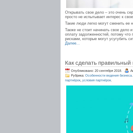
Открывать свое дело – это очень сер
просто не испытывает интерес к свое
Такие люди легко могут сменить ее 
Также не стоит начинать свое дело и
оплату задолженностей, потому что
рисками, которые могут усугубить си
Далее...
Как сделать правильный
Опубликовано: 20 сентября 2018.
А
Рубрика:
Особенности ведения бизнеса
.
партнёрок
,
условия партнёрок
.