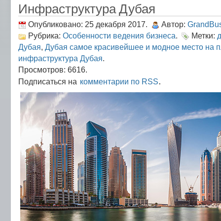
Инфраструктура Дубая
Опубликовано: 25 декабря 2017.
Автор:
GrandBus
Рубрика:
Особенности ведения бизнеса
.
Метки:
Дубая
,
Дубая самое красивейшее и модное место на 
инфраструктура Дубая
.
Просмотров: 6616.
.
Подписаться на
комментарии по RSS