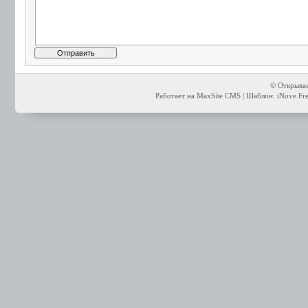
© Открывае
Работает на MaxSite CMS | Шаблон: iNove Free