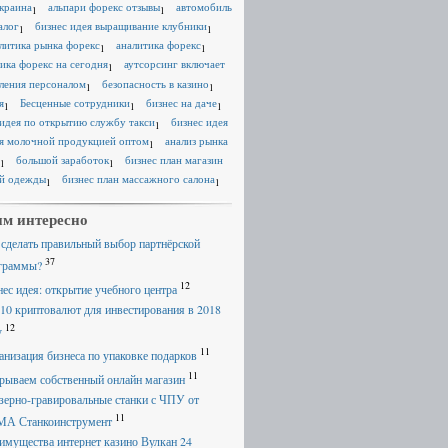
краина
альпари форекс отзывы
автомобиль
1
1
алог
бизнес идея выращивание клубники
1
1
литика рынка форекс
аналитика форекс
1
1
ика форекс на сегодня
аутсорсинг включает
1
ления персоналом
безопасность в казино
1
1
я
Бесценные сотрудники
бизнес на даче
1
1
1
 идея по открытию службу такси
бизнес идея
1
я молочной продукцией оптом
анализ рынка
1
большой заработок
бизнес план магазин
1
1
й одежды
бизнес план массажного салона
1
1
м интересно
 сделать правильный выбор партнёрской
37
граммы?
12
нес идея: открытие учебного центра
 10 криптовалют для инвестирования в 2018
12
у
11
анизация бизнеса по упаковке подарков
11
рываем собственный онлайн магазин
зерно-гравировальные станки с ЧПУ от
11
А Станкоинструмент
имущества интернет казино Вулкан 24