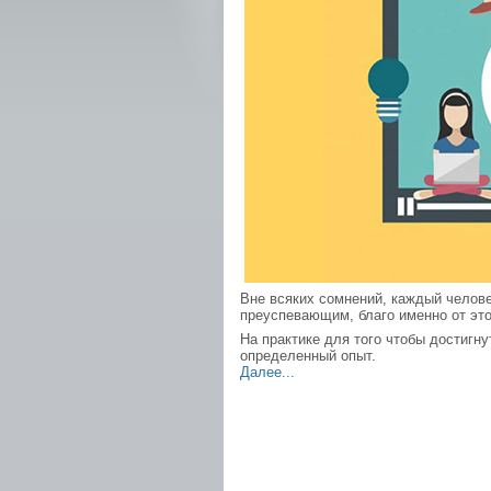
Вне всяких сомнений, каждый челове
преуспевающим, благо именно от это
На практике для того чтобы достигну
определенный опыт.
Далее...