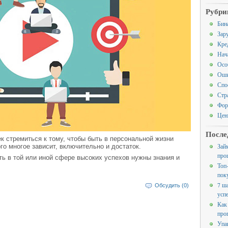
Рубри
Бин
Зар
Кре
Нач
Осо
Оши
Спо
Стр
Фор
Цен
После
к стремиться к тому, чтобы быть в персональной жизни
Зай
го многое зависит, включительно и достаток.
про
ть в той или иной сфере высоких успехов нужны знания и
Топ
пок
7 ш
Обсудить (0)
усп
Как
про
Упа