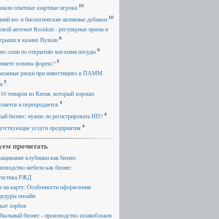
10
знали опытные азартные игроки
10
ний вес и биологические активные добавки
овой автомат Resident - регулярные призы и
6
грыши в казино Вулкан
6
нес-план по открытию магазина посуды
5
знаете основы форекс?
можные риски при инвестициях в ПАММ
5
а
-10 товаров из Китая, который хорошо
4
упается и перепродается
4
ый бизнес: нужно ли регистрировать ИП?
4
утствующие услуги предприятия
уем прочитать
ащивание клубники как бизнес
изводство мебели как бизнес
тистика РЖД
м на карту: Особенности оформления
цедуры онлайн
кат зорбов
быльный бизнес - производство шлакоблоков