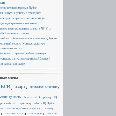
асти
ог на недвижимость в Дубае
пы на пути к успеху в трейдинге
 совершать правильные инвестиции
дающие ценники в магазине
зерно-гравировальные станки с ЧПУ от
А Станкоинструмент
ний вес и биологические активные добавки
торанный сервис. Учимся культуре
луживания гостей
нес идея: открытие учебного центра
 успешно запустить сервисный бизнес?
ии раздач для кафе
вые слова
ньги
азарт
немалое везение
2
3
5
ьшие деньги
how to trade iq options
IQ
1
2
 pros and cons
iq options
what is IQ Option
1
1
1
оматический заработок на форекс
альпари
1
с
азартный отдых
азы форекс
альпари
1
1
1