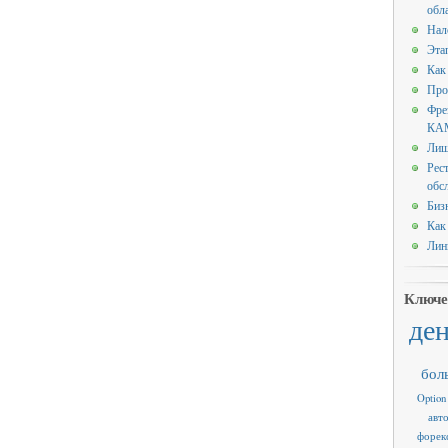
обл
Нал
Эта
Как
Про
Фре
КАМ
Лиш
Рес
обс
Биз
Как
Лин
Ключе
де
бол
Option
авт
форек