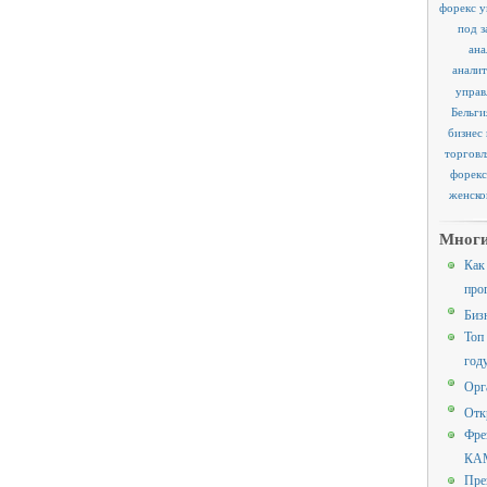
форекс у
под з
ана
аналит
управ
Бельги
бизнес
торговл
форекс
женско
Многи
Как
про
Биз
Топ
год
Орг
Отк
Фре
КАМ
Пре