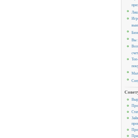
при
Лиш
Игр
выи
Биз
Вы 
Воз
счет
Топ
пок
Мал
Соп
Совет
Выр
Про
Ста
Зай
про
Про
При