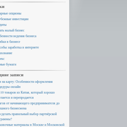
ки
арные опционы
убежные инвестиции
диты
ать малый бизнес
бенности ведения бизнеса
бки в бизнесе
собы заработка в интернете
ахование
екс
ные бумаги
дние записи
м на карту: Особенности оформления
цедуры онлайн
-10 товаров из Китая, который хорошо
упается и перепродается
агов от начинающего предпринимателя до
ешного бизнесмена
 сделать правильный выбор партнёрской
граммы?
ковочные материалы в Москве и Московской