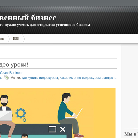
венный бизнес
то нужно учесть для открытия успешного бизнеса
ив
RSS
део уроки!
GrandBusiness
.
е
.
Метки:
где купить видеокурсы
,
какие именно видеокурсы смотреть
Мы в