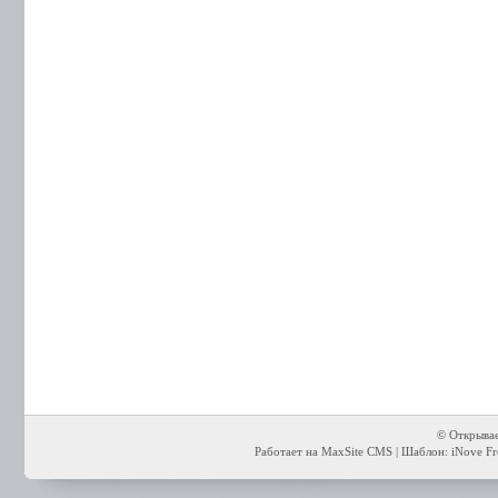
© Открывае
Работает на MaxSite CMS | Шаблон: iNove Fre