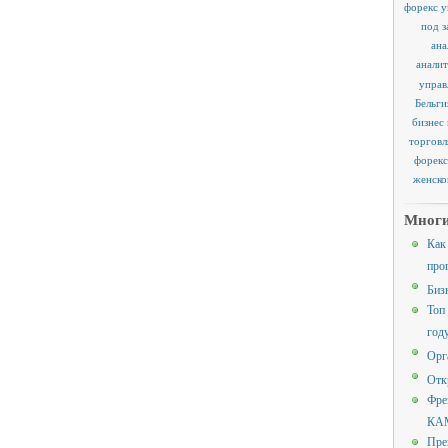
форекс у
под з
ана
аналит
управ
Бельги
бизнес
торговл
форекс
женско
Многи
Как
про
Биз
Топ
год
Орг
Отк
Фре
КАМ
Пре