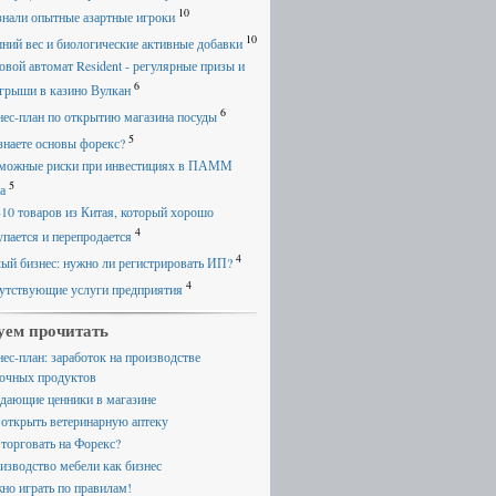
10
знали опытные азартные игроки
10
ний вес и биологические активные добавки
овой автомат Resident - регулярные призы и
6
грыши в казино Вулкан
6
нес-план по открытию магазина посуды
5
знаете основы форекс?
можные риски при инвестициях в ПАММ
5
а
-10 товаров из Китая, который хорошо
4
упается и перепродается
4
ый бизнес: нужно ли регистрировать ИП?
4
утствующие услуги предприятия
уем прочитать
нес-план: заработок на производстве
очных продуктов
дающие ценники в магазине
 открыть ветеринарную аптеку
 торговать на Форекс?
изводство мебели как бизнес
но играть по правилам!