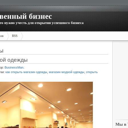
венный бизнес
то нужно учесть для открытия успешного бизнеса
ив
RSS
ды
ной одежды
ор:
BusinessMan
.
тки:
как открыть магазин одежды
,
магазин модной одежды
,
открыть
Мы в