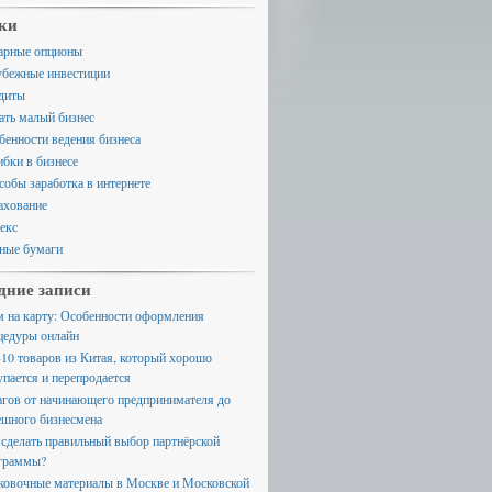
ки
арные опционы
убежные инвестиции
диты
ать малый бизнес
бенности ведения бизнеса
бки в бизнесе
собы заработка в интернете
ахование
екс
ные бумаги
дние записи
м на карту: Особенности оформления
цедуры онлайн
-10 товаров из Китая, который хорошо
упается и перепродается
агов от начинающего предпринимателя до
ешного бизнесмена
 сделать правильный выбор партнёрской
граммы?
ковочные материалы в Москве и Московской