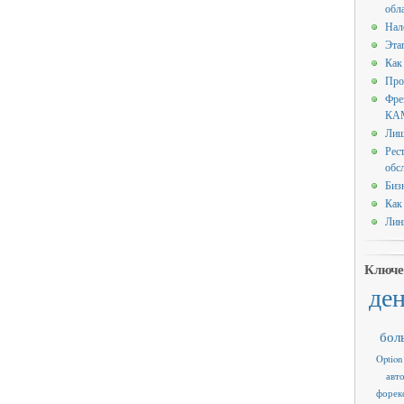
обл
Нал
Эта
Как
Про
Фре
КАМ
Лиш
Рес
обс
Биз
Как
Лин
Ключе
де
бол
Option
авт
форек