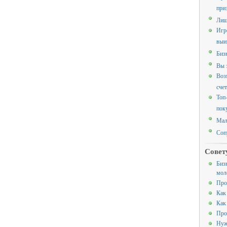
при
Лиш
Игр
выи
Биз
Вы 
Воз
счет
Топ
пок
Мал
Соп
Совет
Биз
мол
Про
Как
Как
Про
Нуж