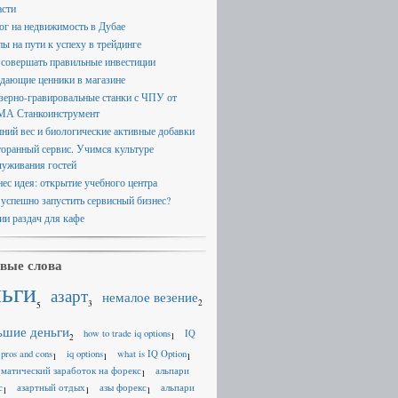
асти
ог на недвижимость в Дубае
пы на пути к успеху в трейдинге
 совершать правильные инвестиции
дающие ценники в магазине
зерно-гравировальные станки с ЧПУ от
А Станкоинструмент
ний вес и биологические активные добавки
торанный сервис. Учимся культуре
луживания гостей
нес идея: открытие учебного центра
 успешно запустить сервисный бизнес?
ии раздач для кафе
вые слова
ньги
азарт
немалое везение
2
3
5
ьшие деньги
how to trade iq options
IQ
1
2
 pros and cons
iq options
what is IQ Option
1
1
1
оматический заработок на форекс
альпари
1
с
азартный отдых
азы форекс
альпари
1
1
1