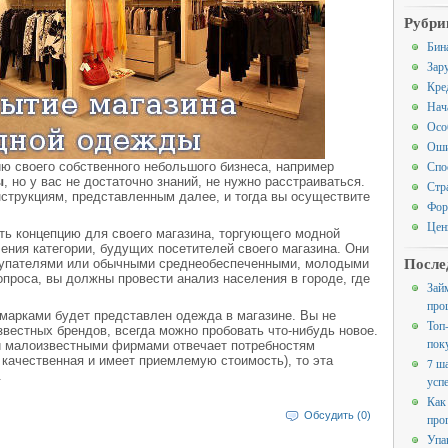
Рубри
Бин
Зар
Кре
Нач
Осо
Оши
Спо
ию своего собственного небольшого бизнеса, например
ы
, но у вас не достаточно знаний, не нужно расстраиваться.
Стр
трукциям, представленным далее, и тогда вы осуществите
Фор
Цен
ть концепцию для своего магазина, торгующего модной
ения категории, будущих посетителей своего магазина. Они
После
окупателями или обычными среднеобеспеченными, молодыми
опроса, вы должны провести анализ населения в городе, где
Зай
про
марками будет представлен одежда в магазине. Вы не
Топ
вестных брендов, всегда можно пробовать что-нибудь новое.
пок
и малоизвестными фирмами отвечает потребностям
 качественная и имеет приемлемую стоимость), то эта
7 ш
.
усп
Как
Обсудить (0)
про
Упа