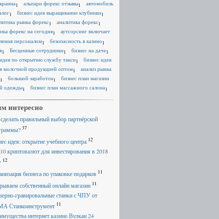
краина
альпари форекс отзывы
автомобиль
1
1
алог
бизнес идея выращивание клубники
1
1
литика рынка форекс
аналитика форекс
1
1
ика форекс на сегодня
аутсорсинг включает
1
ления персоналом
безопасность в казино
1
1
я
Бесценные сотрудники
бизнес на даче
1
1
1
 идея по открытию службу такси
бизнес идея
1
я молочной продукцией оптом
анализ рынка
1
большой заработок
бизнес план магазин
1
1
й одежды
бизнес план массажного салона
1
1
м интересно
 сделать правильный выбор партнёрской
37
граммы?
12
нес идея: открытие учебного центра
 10 криптовалют для инвестирования в 2018
12
у
11
анизация бизнеса по упаковке подарков
11
рываем собственный онлайн магазин
зерно-гравировальные станки с ЧПУ от
11
А Станкоинструмент
имущества интернет казино Вулкан 24