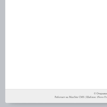
© Открывае
Работает на MaxSite CMS | Шаблон: iNove Fre