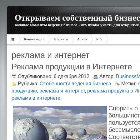
Открываем собственный бизнес
важные моменты ведения бизнеса - что нужно учесть для открытия
Комментарии
Контакты
Архив
RSS
реклама и интернет
Реклама продукции в Интернете
Опубликовано: 6 декабря 2012.
Автор:
Business
Рубрика:
Особенности ведения бизнеса
.
Метки:
продукцию
,
реклама и интернет
,
реклама продукта в И
реклама в интернете
.
Спорить о 
большинст
пользуется
бессмысле
Соответст