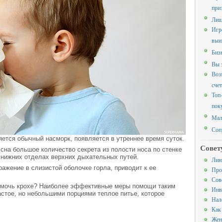
при
Лиш
Игр
выи
Биз
Вы 
Воз
счет
Топ
пок
Мал
Соп
яется обычный насморк, появляется в утреннее время суток.
Совет
сна большое количество секрета из полости носа по стенке
в нижних отделах верхних дыхательных путей.
Лин
ражение в слизистой оболочке горла, приводит к ее
Про
Сов
омочь крохе? Наиболее эффективные меры помощи таким
Инв
стое, но небольшими порциями теплое питье, которое
Нал
Как
Жен