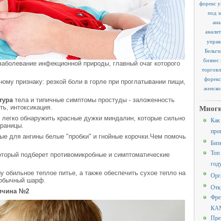
форекс у
под з
ана
аналит
управ
Бельги
бизнес
 заболевание инфекционной природы, главный очаг которого
торговл
форекс
ному признаку: резкой боли в горле при проглатывании пищи,
женско
тура
тела и типичные симптомы простуды - заложенность
Многи
ть, интоксикация.
 легко обнаружить красные дужки миндалин, которые сильно
Как
границы.
про
е для ангины белые "пробки" и гнойные корочки.Чем помочь
Биз
Топ
который подберет противомикробные и симптоматические
год
обильное теплое питье, а также обеспечить сухое тепло на
Орг
 обычный шарф.
Отк
ричина №2
Фре
КАМ
Пре