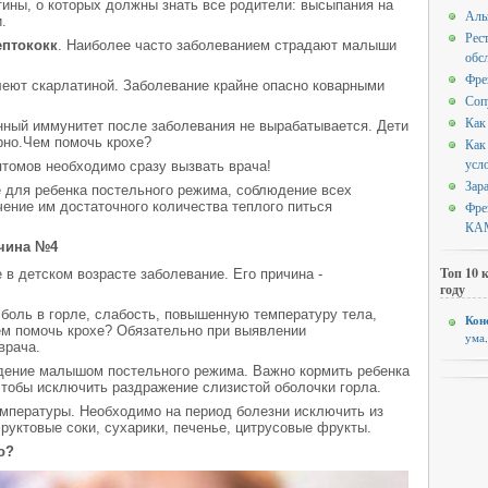
ины, о которых должны знать все родители: высыпания на
Аль
.
Рес
ептококк
. Наиболее часто заболеванием страдают малыши
обс
Фре
леют скарлатиной. Заболевание крайне опасно коварными
Соп
Как
ный иммунитет после заболевания не вырабатывается. Дети
рно.Чем помочь крохе?
Как
усл
томов необходимо сразу вызвать врача!
Зар
 для ребенка постельного режима, соблюдение всех
Фре
чение им достаточного количества теплого питься
КАМ
чина №4
Топ 10 
 в детском возрасте заболевание. Его причина -
году
боль в горле, слабость, повышенную температуру тела,
Кон
м помочь крохе? Обязательно при выявлении
ума
врача.
дение малышом постельного режима. Важно кормить ребенка
тобы исключить раздражение слизистой оболочки горла.
мпературы. Необходимо на период болезни исключить из
фруктовые соки, сухарики, печенье, цитрусовые фрукты.
о?