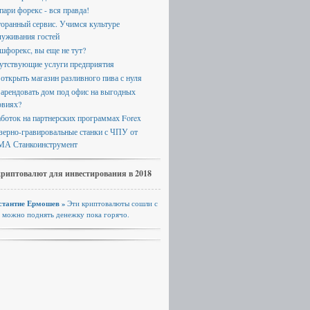
пари форекс - вся правда!
торанный сервис. Учимся культуре
луживания гостей
шфорекс, вы еще не тут?
утствующие услуги предприятия
 открыть магазин разливного пива с нуля
 арендовать дом под офис на выгодных
овиях?
аботок на партнерских программах Forex
зерно-гравировальные станки с ЧПУ от
А Станкоинструмент
криптовалют для инвестирования в 2018
стантие Ермошев »
Эти криптовалюты сошли с
, можно поднять денежку пока горячо.