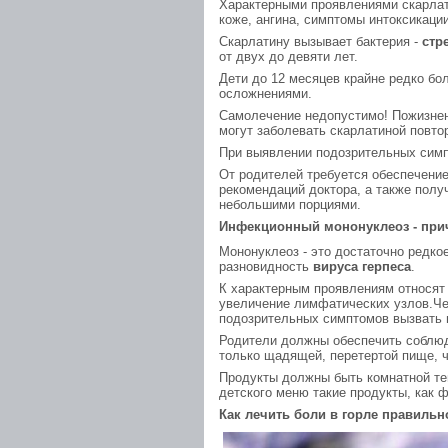
Характерными проявлениями скарлат
коже, ангина, симптомы интоксикации
Скарлатину вызывает бактерия -
стр
от двух до девяти лет.
Дети до 12 месяцев крайне редко бо
осложнениями.
Самолечение недопустимо! Пожизнен
могут заболевать скарлатиной повто
При выявлении подозрительных симп
От родителей требуется обеспечение
рекомендаций доктора, а также полу
небольшими порциями.
Инфекционный мононуклеоз - при
Мононуклеоз - это достаточно редкое
разновидность
вируса герпеса
.
К характерным проявлениям относят 
увеличение лимфатических узлов.Че
подозрительных симптомов вызвать 
Родители должны обеспечить соблю
только щадящей, перетертой пище, ч
Продукты должны быть комнатной те
детского меню такие продукты, как 
Как лечить боли в горле правильн