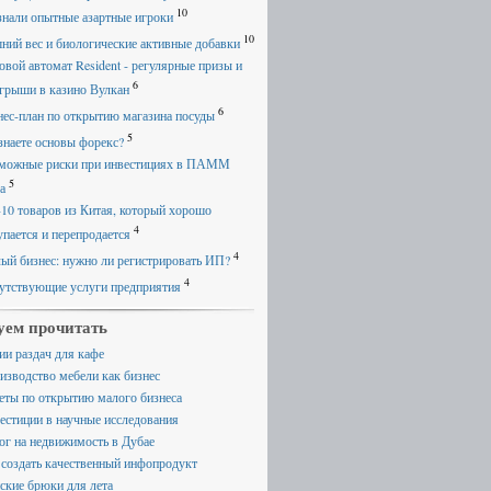
10
знали опытные азартные игроки
10
ний вес и биологические активные добавки
овой автомат Resident - регулярные призы и
6
грыши в казино Вулкан
6
нес-план по открытию магазина посуды
5
знаете основы форекс?
можные риски при инвестициях в ПАММ
5
а
-10 товаров из Китая, который хорошо
4
упается и перепродается
4
ый бизнес: нужно ли регистрировать ИП?
4
утствующие услуги предприятия
уем прочитать
ии раздач для кафе
изводство мебели как бизнес
еты по открытию малого бизнеса
естиции в научные исследования
ог на недвижимость в Дубае
 создать качественный инфопродукт
ские брюки для лета