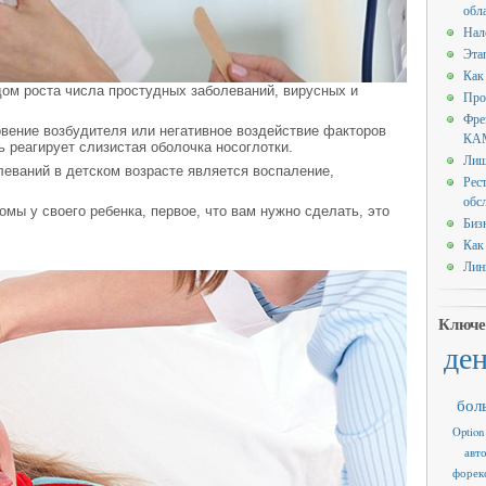
обл
Нал
Эта
Как
ом роста числа простудных заболеваний, вирусных и
Про
Фре
вение возбудителя или негативное воздействие факторов
КАМ
 реагирует слизистая оболочка носоглотки.
Лиш
еваний в детском возрасте является воспаление,
Рес
обс
ы у своего ребенка, первое, что вам нужно сделать, это
Биз
Как
Лин
Ключе
де
бол
Option
авт
форек