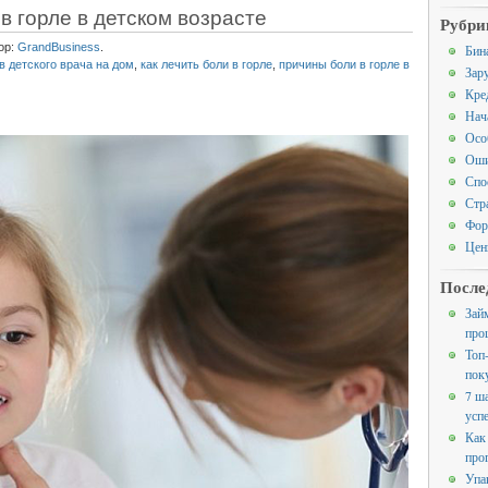
 горле в детском возрасте
Рубри
ор:
GrandBusiness
.
Бин
в детского врача на дом
,
как лечить боли в горле
,
причины боли в горле в
Зар
Кре
Нач
Осо
Оши
Спо
Стр
Фор
Цен
После
Зай
про
Топ
пок
7 ш
усп
Как
про
Упа