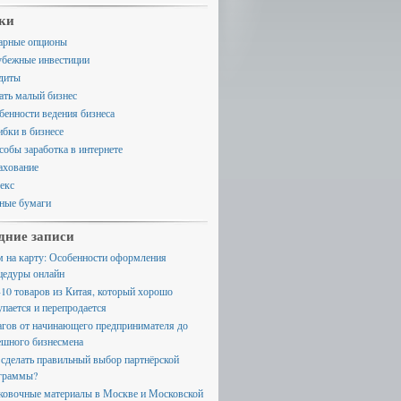
ки
арные опционы
убежные инвестиции
диты
ать малый бизнес
бенности ведения бизнеса
бки в бизнесе
собы заработка в интернете
ахование
екс
ные бумаги
дние записи
м на карту: Особенности оформления
цедуры онлайн
-10 товаров из Китая, который хорошо
упается и перепродается
агов от начинающего предпринимателя до
ешного бизнесмена
 сделать правильный выбор партнёрской
граммы?
ковочные материалы в Москве и Московской