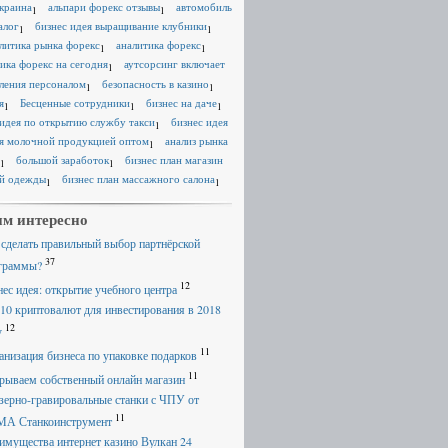
краина
альпари форекс отзывы
автомобиль
1
1
алог
бизнес идея выращивание клубники
1
1
литика рынка форекс
аналитика форекс
1
1
ика форекс на сегодня
аутсорсинг включает
1
ления персоналом
безопасность в казино
1
1
я
Бесценные сотрудники
бизнес на даче
1
1
1
 идея по открытию службу такси
бизнес идея
1
я молочной продукцией оптом
анализ рынка
1
большой заработок
бизнес план магазин
1
1
й одежды
бизнес план массажного салона
1
1
м интересно
 сделать правильный выбор партнёрской
37
граммы?
12
нес идея: открытие учебного центра
 10 криптовалют для инвестирования в 2018
12
у
11
анизация бизнеса по упаковке подарков
11
рываем собственный онлайн магазин
зерно-гравировальные станки с ЧПУ от
11
А Станкоинструмент
имущества интернет казино Вулкан 24