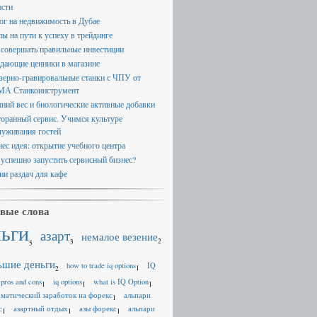
асти
ог на недвижимость в Дубае
пы на пути к успеху в трейдинге
 совершать правильные инвестиции
дающие ценники в магазине
зерно-гравировальные станки с ЧПУ от
А Станкоинструмент
ний вес и биологические активные добавки
торанный сервис. Учимся культуре
луживания гостей
нес идея: открытие учебного центра
 успешно запустить сервисный бизнес?
ии раздач для кафе
вые слова
ньги
азарт
немалое везение
2
3
5
ьшие деньги
how to trade iq options
IQ
1
2
 pros and cons
iq options
what is IQ Option
1
1
1
оматический заработок на форекс
альпари
1
с
азартный отдых
азы форекс
альпари
1
1
1