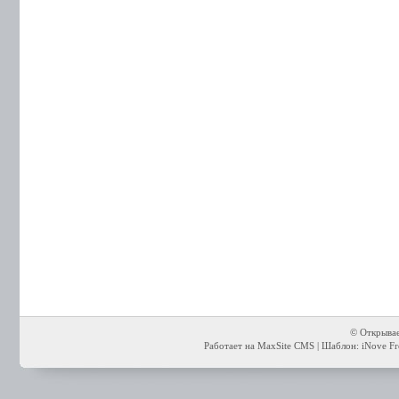
© Открывае
Работает на MaxSite CMS | Шаблон: iNove Fre