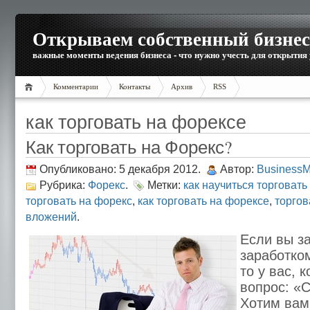
Открываем собственный бизнес
важные моменты ведения бизнеса - что нужно учесть для открытия
Комментарии
Контакты
Архив
RSS
как торговать на форексе
Как торговать на Форекс?
Опубликовано: 5 декабря 2012.
Автор:
Business
Рубрика:
Форекс
.
Метки:
как научиться торговать
торговать на форекс
,
как торговать на форексе
,
торгов
вложений
.
Если вы з
заработко
то у вас, 
вопрос: «С
Хотим вам