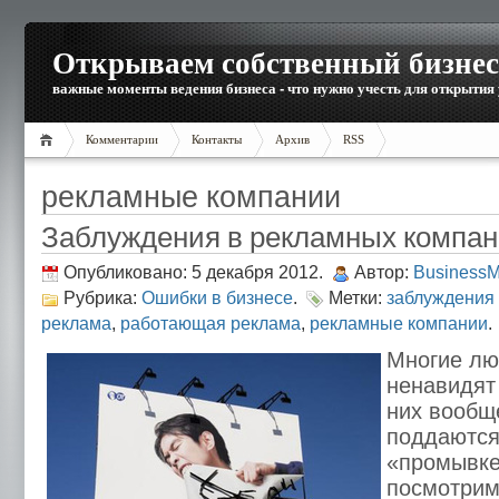
Открываем собственный бизнес
важные моменты ведения бизнеса - что нужно учесть для открытия
Комментарии
Контакты
Архив
RSS
рекламные компании
Заблуждения в рекламных компан
Опубликовано: 5 декабря 2012.
Автор:
Business
Рубрика:
Ошибки в бизнесе
.
Метки:
заблуждения
реклама
,
работающая реклама
,
рекламные компании
.
Многие лю
ненавидят 
них вообще
поддаются
«промывке
посмотрим