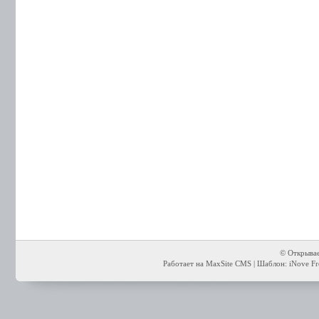
© Открывае
Работает на MaxSite CMS | Шаблон: iNove Fre