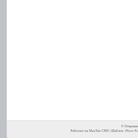
© Открывае
Работает на MaxSite CMS | Шаблон: iNove Fre