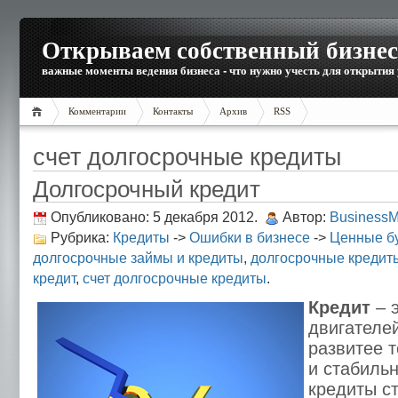
Открываем собственный бизнес
важные моменты ведения бизнеса - что нужно учесть для открытия
Комментарии
Контакты
Архив
RSS
счет долгосрочные кредиты
Долгосрочный кредит
Опубликовано: 5 декабря 2012.
Автор:
Business
Рубрика:
Кредиты
->
Ошибки в бизнесе
->
Ценные б
долгосрочные займы и кредиты
,
долгосрочные кредит
кредит
,
счет долгосрочные кредиты
.
Кредит
– э
двигателе
развитее 
и стабиль
кредиты с